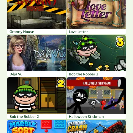
Granny House
Love Letter
Déjà Vu
Bob the Robber 3
Bob the Robber 2
Halloween Stickman