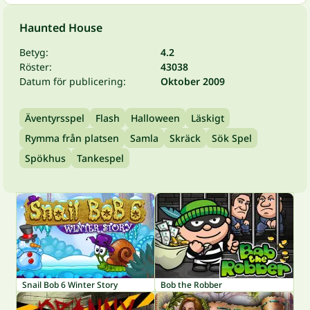
Haunted House
Betyg:
4.2
Röster:
43038
Datum för publicering:
Oktober 2009
Äventyrsspel
Flash
Halloween
Läskigt
Rymma från platsen
Samla
Skräck
Sök Spel
Spökhus
Tankespel
Snail Bob 6 Winter Story
Bob the Robber