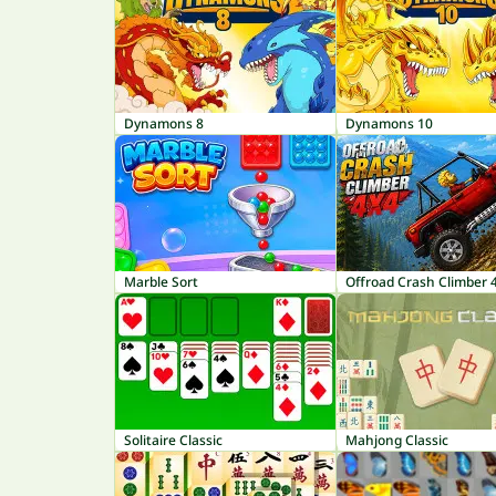
Dynamons 8
Dynamons 10
Marble Sort
Offroad Crash Climber 
Solitaire Classic
Mahjong Classic