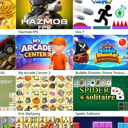
Hazmob FPS
Vex 7
4X4
My Arcade Center 2
Bubble Shooter: Pirate Treasures
Kris Mahjong
Spider Solitaire