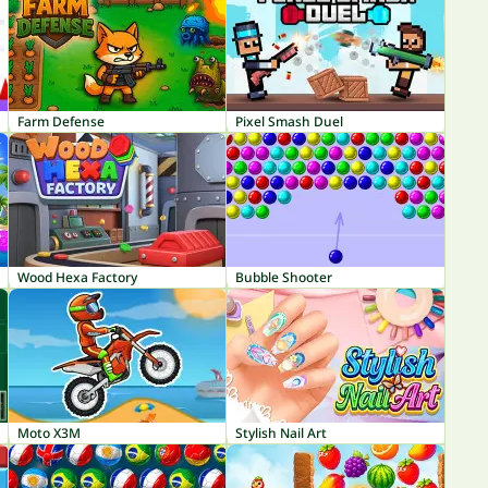
Farm Defense
Pixel Smash Duel
Wood Hexa Factory
Bubble Shooter
Moto X3M
Stylish Nail Art