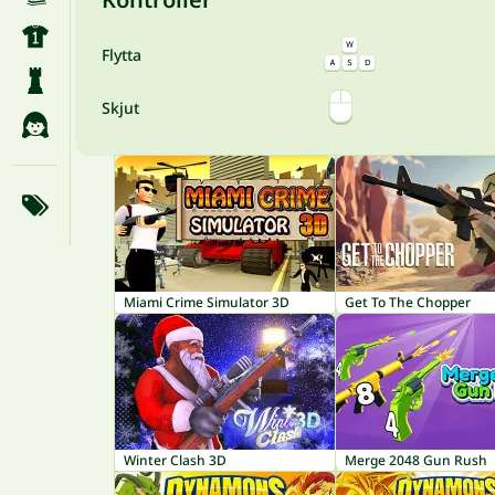
Flytta
Skjut
Miami Crime Simulator 3D
Get To The Chopper
Winter Clash 3D
Merge 2048 Gun Rush