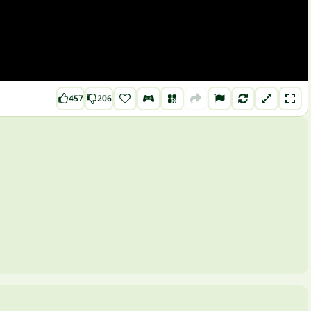
457
206