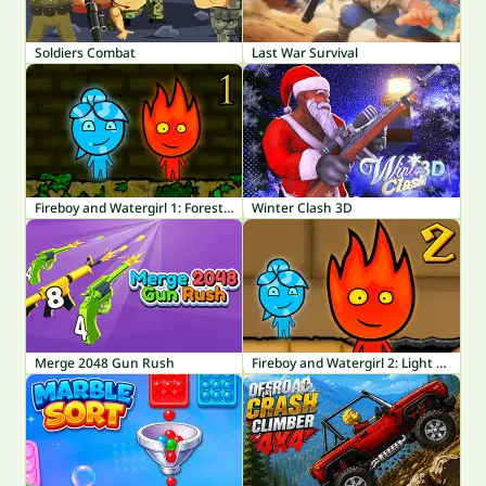
Soldiers Combat
Last War Survival
Fireboy and Watergirl 1: Forest Temple
Winter Clash 3D
Merge 2048 Gun Rush
Fireboy and Watergirl 2: Light Temple