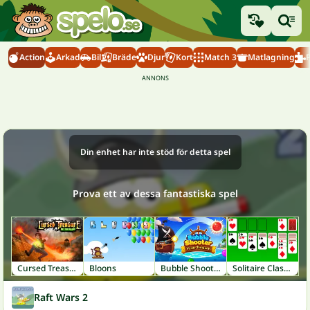
Action
Arkad
Bil
Bräde
Djur
Kort
Match 3
Matlagning
Din enhet har inte stöd för detta spel
Prova ett av dessa fantastiska spel
Cursed Treasure
Bloons
Bubble Shooter: Pirate Treasures
Solitaire Classic
Raft Wars 2