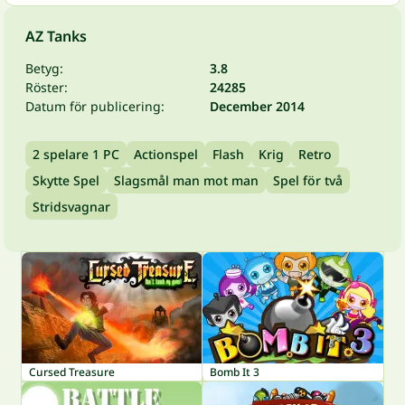
AZ Tanks
Betyg:
3.8
Röster:
24285
Datum för publicering:
December 2014
2 spelare 1 PC
Actionspel
Flash
Krig
Retro
Skytte Spel
Slagsmål man mot man
Spel för två
Stridsvagnar
Cursed Treasure
Bomb It 3