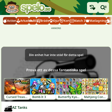
Action
Arkad
Bil
Bräde
Djur
Kort
Match 3
Matlagning
Din enhet har inte stöd för detta spel
Prova ett av dessa fantastiska spel
Cursed Treasure
Bomb It 3
Butterfly Kyodai
Mahjong Connect
AZ Tanks