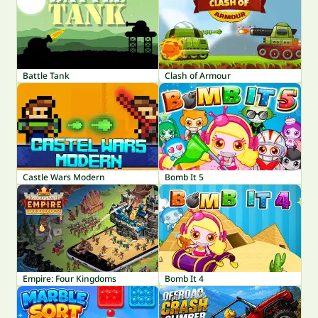
Battle Tank
Clash of Armour
Castle Wars Modern
Bomb It 5
Empire: Four Kingdoms
Bomb It 4