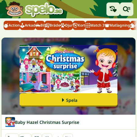
Action
Arkad
Bil
Bräde
Djur
Kort
Match 3
Matlagning
Spela
Baby Hazel Christmas Surprise