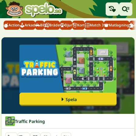
Action
Arkad
Bil
Bräde
Djur
Kort
Match 3
Matlagning
Spela
Traffic Parking