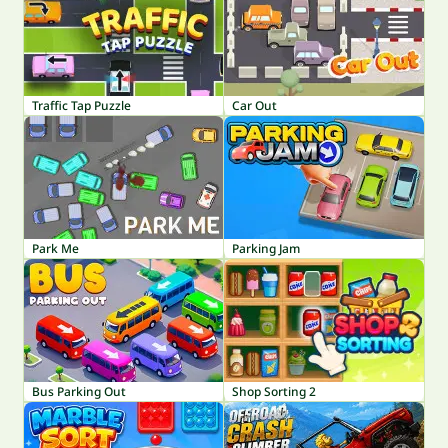
Traffic Tap Puzzle
Car Out
Park Me
Parking Jam
Bus Parking Out
Shop Sorting 2