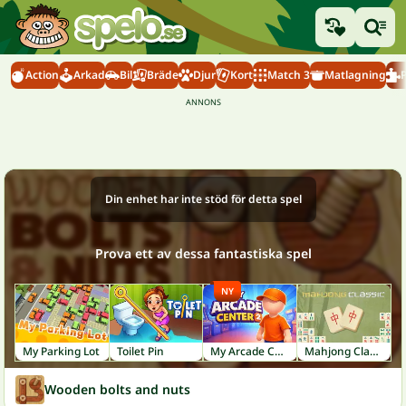
Action
Arkad
Bil
Bräde
Djur
Kort
Match 3
Matlagning
Din enhet har inte stöd för detta spel
Prova ett av dessa fantastiska spel
NY
My Parking Lot
Toilet Pin
My Arcade Center 2
Mahjong Classic
Wooden bolts and nuts