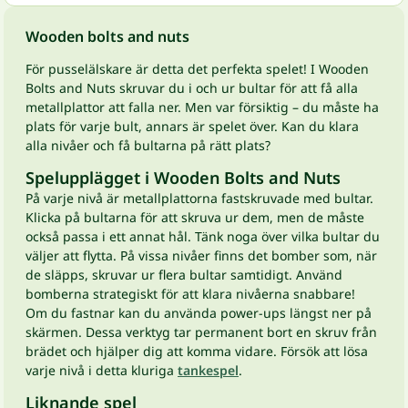
Wooden bolts and nuts
För pusselälskare är detta det perfekta spelet! I Wooden
Bolts and Nuts skruvar du i och ur bultar för att få alla
metallplattor att falla ner. Men var försiktig – du måste ha
plats för varje bult, annars är spelet över. Kan du klara
alla nivåer och få bultarna på rätt plats?
Spelupplägget i Wooden Bolts and Nuts
På varje nivå är metallplattorna fastskruvade med bultar.
Klicka på bultarna för att skruva ur dem, men de måste
också passa i ett annat hål. Tänk noga över vilka bultar du
väljer att flytta. På vissa nivåer finns det bomber som, när
de släpps, skruvar ur flera bultar samtidigt. Använd
bomberna strategiskt för att klara nivåerna snabbare!
Om du fastnar kan du använda power-ups längst ner på
skärmen. Dessa verktyg tar permanent bort en skruv från
brädet och hjälper dig att komma vidare. Försök att lösa
varje nivå i detta kluriga
tankespel
.
Liknande spel