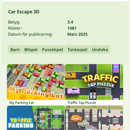
Car Escape 3D
Betyg:
3.4
Röster:
1081
Datum för publicering:
Mars 2025
Barn
Bilspel
Pusselspel
Tankespel
Undvika
My Parking Lot
Traffic Tap Puzzle