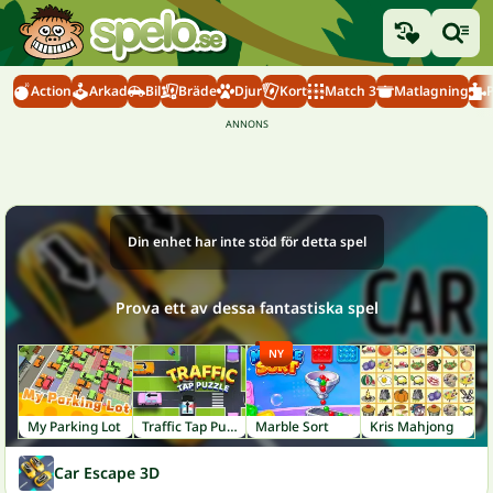
Action
Arkad
Bil
Bräde
Djur
Kort
Match 3
Matlagning
Din enhet har inte stöd för detta spel
Prova ett av dessa fantastiska spel
NY
My Parking Lot
Traffic Tap Puzzle
Marble Sort
Kris Mahjong
Car Escape 3D