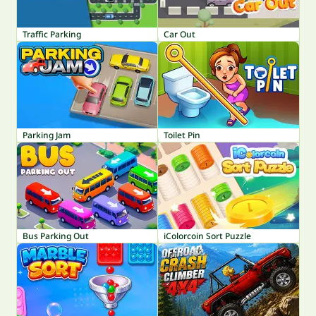
Traffic Parking
Car Out
Parking Jam
Toilet Pin
Bus Parking Out
iColorcoin Sort Puzzle