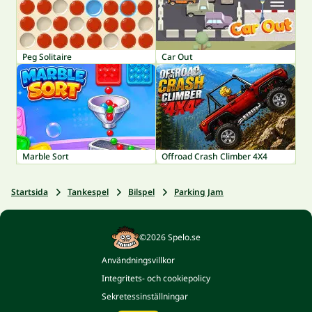
Peg Solitaire
Car Out
Marble Sort
Offroad Crash Climber 4X4
Startsida
Tankespel
Bilspel
Parking Jam
©2026 Spelo.se
Användningsvillkor
Integritets- och cookiepolicy
Sekretessinställningar