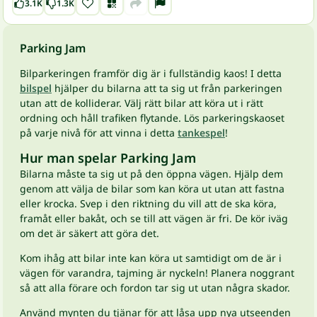
3.1K
1.3K
Parking Jam
Bilparkeringen framför dig är i fullständig kaos! I detta
bilspel
hjälper du bilarna att ta sig ut från parkeringen
utan att de kolliderar. Välj rätt bilar att köra ut i rätt
ordning och håll trafiken flytande. Lös parkeringskaoset
på varje nivå för att vinna i detta
tankespel
!
Hur man spelar Parking Jam
Bilarna måste ta sig ut på den öppna vägen. Hjälp dem
genom att välja de bilar som kan köra ut utan att fastna
eller krocka. Svep i den riktning du vill att de ska köra,
framåt eller bakåt, och se till att vägen är fri. De kör iväg
om det är säkert att göra det.
Kom ihåg att bilar inte kan köra ut samtidigt om de är i
vägen för varandra, tajming är nyckeln! Planera noggrant
så att alla förare och fordon tar sig ut utan några skador.
Använd mynten du tjänar för att låsa upp nya utseenden