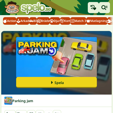
Action
Arkad
Bil
Bräde
Djur
Kort
Match 3
Matlagning
Spela
Parking Jam