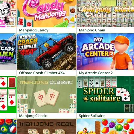
Mahjongg Candy
Mahjong Chain
Offroad Crash Climber 4X4
My Arcade Center 2
Mahjong Classic
Spider Solitaire