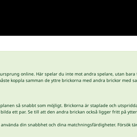
ursprung online. Här spelar du inte mot andra spelare, utan bara fö
åste koppla samman de yttre brickorna med andra brickor med sam
lplanen så snabbt som möjligt. Brickorna är staplade och utspridda i 
ilda ett par. Se till att den andra brickan också ligger fritt på y
använda din snabbhet och dina matchningsfärdigheter. Försök tänka 