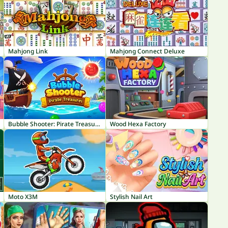
Mahjong Link
Mahjong Connect Deluxe
Bubble Shooter: Pirate Treasures
Wood Hexa Factory
Moto X3M
Stylish Nail Art