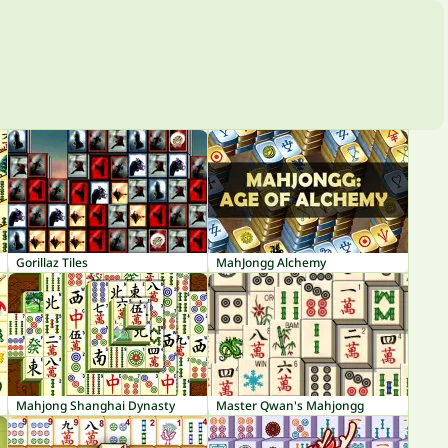
Gorillaz Tiles
MahJongg Alchemy
Mahjong Shanghai Dynasty
Master Qwan's Mahjongg