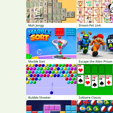
Mah Jongg
Dream Pet Link
Marble Sort
Escape the Alien Prison
Bubble Shooter
Solitaire Classic