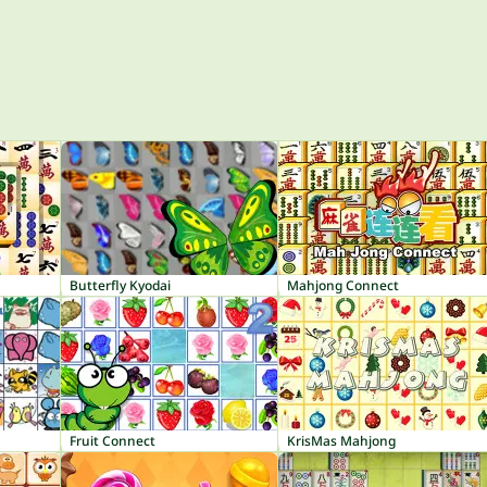
Butterfly Kyodai
Mahjong Connect
Fruit Connect
KrisMas Mahjong