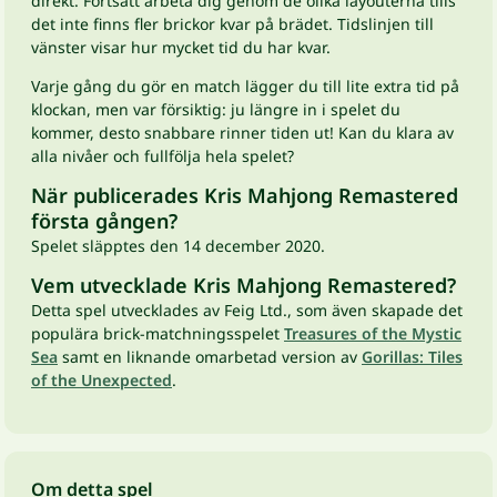
direkt. Fortsätt arbeta dig genom de olika layouterna tills
det inte finns fler brickor kvar på brädet. Tidslinjen till
vänster visar hur mycket tid du har kvar.
Varje gång du gör en match lägger du till lite extra tid på
klockan, men var försiktig: ju längre in i spelet du
kommer, desto snabbare rinner tiden ut! Kan du klara av
alla nivåer och fullfölja hela spelet?
När publicerades Kris Mahjong Remastered
första gången?
Spelet släpptes den 14 december 2020.
Vem utvecklade Kris Mahjong Remastered?
Detta spel utvecklades av Feig Ltd., som även skapade det
populära brick-matchningsspelet
Treasures of the Mystic
Sea
samt en liknande omarbetad version av
Gorillas: Tiles
of the Unexpected
.
Om detta spel