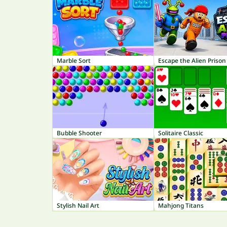
Marble Sort
Escape the Alien Prison
Bubble Shooter
Solitaire Classic
Stylish Nail Art
Mahjong Titans