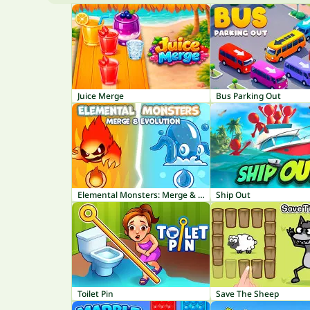
Juice Merge
Bus Parking Out
Elemental Monsters: Merge & Evolution
Ship Out
Toilet Pin
Save The Sheep