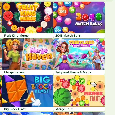
Fruit King Merge
2048 Match Balls
Merge Haven
Fairyland Merge & Magic
Big Block Blast
Merge Fruit