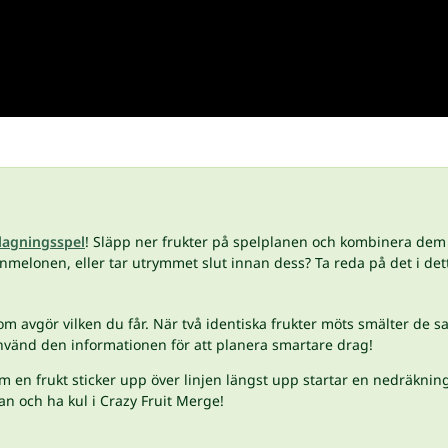
agningsspel
! Släpp ner frukter på spelplanen och kombinera dem fö
enmelonen, eller tar utrymmet slut innan dess? Ta reda på det i de
m avgör vilken du får. När två identiska frukter möts smälter de s
nvänd den informationen för att planera smartare drag!
m en frukt sticker upp över linjen längst upp startar en nedräkning 
n och ha kul i Crazy Fruit Merge!