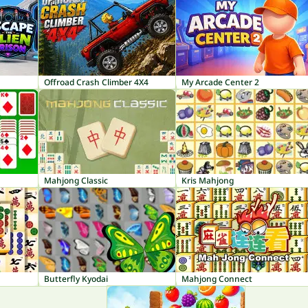
Offroad Crash Climber 4X4
My Arcade Center 2
Mahjong Classic
Kris Mahjong
Butterfly Kyodai
Mahjong Connect