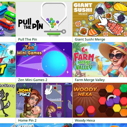
Pull The Pin
Giant Sushi Merge
Zen Mini Games 2
Farm Merge Valley
Home Pin 2
Woody Hexa