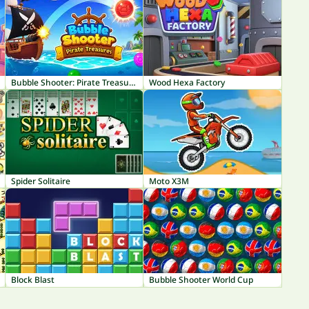
Bubble Shooter: Pirate Treasures
Wood Hexa Factory
Spider Solitaire
Moto X3M
Block Blast
Bubble Shooter World Cup