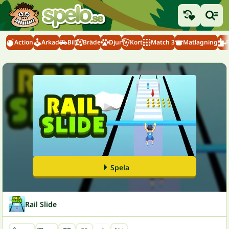
Action
Arkad
Bil
Bräde
Djur
Kort
Match 3
Matlagning
Spela
Rail Slide