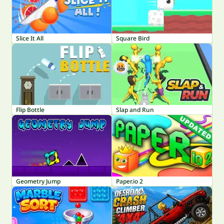
Slice It All
Square Bird
Flip Bottle
Slap and Run
Geometry Jump
Paper.io 2