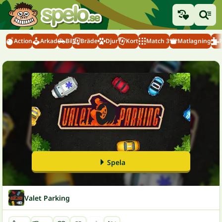
Action
Arkad
Bil
Bräde
Djur
Kort
Match 3
Matlagning
Spela
Valet Parking