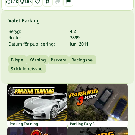
6.4K
1.5K
Valet Parking
Betyg:
4.2
Röster:
7899
Datum för publicering:
Juni 2011
Bilspel
Körning
Parkera
Racingspel
Skicklighetsspel
Parking Training
Parking Fury 3