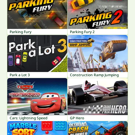
Parking Fury
Parking Fury 2
Park a Lot 3
Construction Ramp Jumping
Cars: Lightning Speed
GP Hero