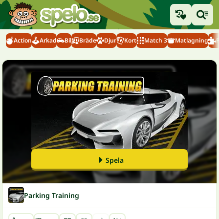
Action
Arkad
Bil
Bräde
Djur
Kort
Match 3
Matlagning
Spela
Parking Training