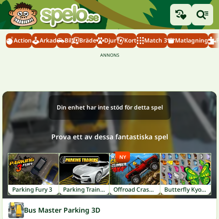
Action
Arkad
Bil
Bräde
Djur
Kort
Match 3
Matlagning
Din enhet har inte stöd för detta spel
Prova ett av dessa fantastiska spel
NY
Parking Fury 3
Parking Training
Offroad Crash Climber 4X4
Butterfly Kyodai
Bus Master Parking 3D