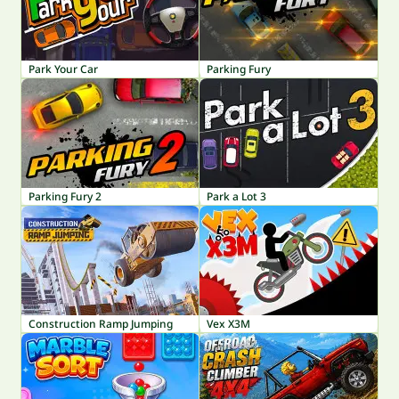
Park Your Car
Parking Fury
Parking Fury 2
Park a Lot 3
Construction Ramp Jumping
Vex X3M