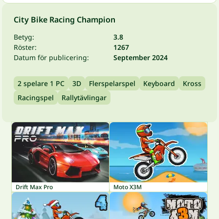
City Bike Racing Champion
Betyg:
3.8
Röster:
1267
Datum för publicering:
September 2024
2 spelare 1 PC
3D
Flerspelarspel
Keyboard
Kross
Racingspel
Rallytävlingar
Drift Max Pro
Moto X3M