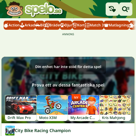
Action
Arkad
Bil
Bräde
Djur
Kort
Match 3
Matlagning
Din enhet har inte stöd för detta spel
Prova ett av dessa fantastiska spel
NY
Drift Max Pro
Moto X3M
My Arcade Center 2
Kris Mahjong
City Bike Racing Champion