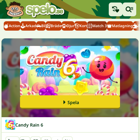
Action
Arkad
Bil
Bräde
Djur
Kort
Match 3
Matlagning
Spela
Candy Rain 6