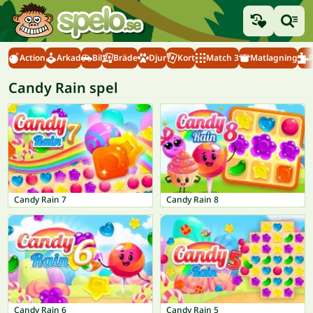
Action
Arkad
Bil
Bräde
Djur
Kort
Match 3
Matlagning
Candy Rain spel
Candy Rain 7
Candy Rain 8
Candy Rain 6
Candy Rain 5