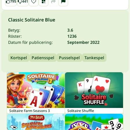
795
441
Classic Solitaire Blue
Betyg:
3.6
Röster:
1236
Datum för publicering:
September 2022
Kortspel
Patiensspel
Pusselspel
Tankespel
Solitaire Farm Seasons 3
Solitaire Shuffle