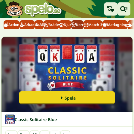
Action
Arkad
Bil
Bräde
Djur
Kort
Match 3
Matlagning
Spela
Classic Solitaire Blue