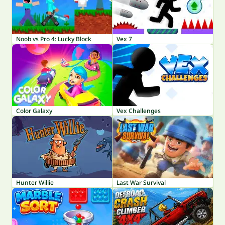
Noob vs Pro 4: Lucky Block
Vex 7
Color Galaxy
Vex Challenges
Hunter Willie
Last War Survival