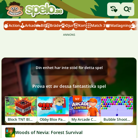
Action
Arkad
Bil
Bräde
Djur
Kort
Match 3
Matlagning
Din enhet har inte stöd för detta spel
Prova ett av dessa fantastiska spel
NY
Block TNT Blast
Obby Blox Parkour
My Arcade Center 2
Bubble Shooter
Woods of Nevia: Forest Survival