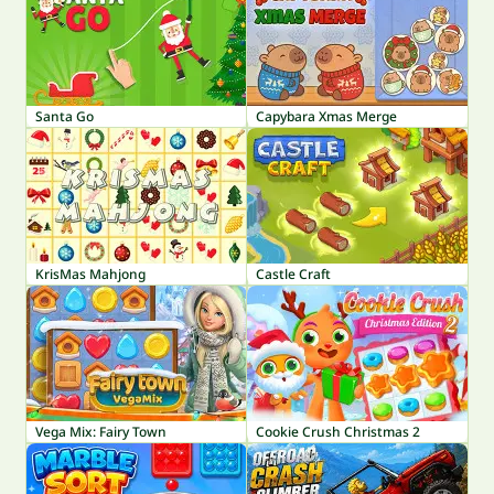
Santa Go
Capybara Xmas Merge
KrisMas Mahjong
Castle Craft
Vega Mix: Fairy Town
Cookie Crush Christmas 2