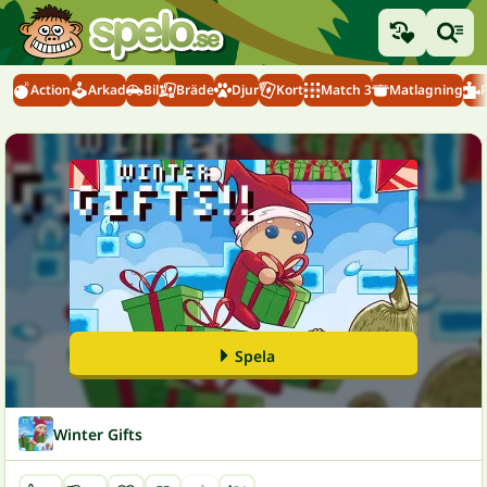
Action
Arkad
Bil
Bräde
Djur
Kort
Match 3
Matlagning
Spela
Winter Gifts