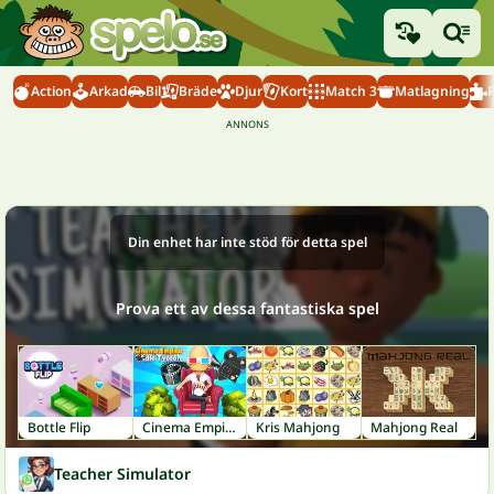
Action
Arkad
Bil
Bräde
Djur
Kort
Match 3
Matlagning
Din enhet har inte stöd för detta spel
Prova ett av dessa fantastiska spel
Bottle Flip
Cinema Empire Idle Tycoon
Kris Mahjong
Mahjong Real
Teacher Simulator