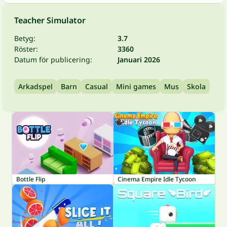
Teacher Simulator
Betyg:
3.7
Röster:
3360
Datum för publicering:
Januari 2026
Arkadspel
Barn
Casual
Mini games
Mus
Skola
Bottle Flip
Cinema Empire Idle Tycoon