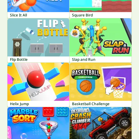
Slice It All
Square Bird
Flip Bottle
Slap and Run
Helix Jump
Basketball Challenge