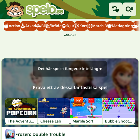
Action
Arkad
Bil
Bräde
Djur
Kort
Match 3
Matlagning
Det här spelet fungerar inte längre
Prova ett av dessa fantastiska spel
NY
The Adventures Of Popcorn
Cheese Lab
Marble Sort
Bubble Shooter
Frozen: Double Trouble