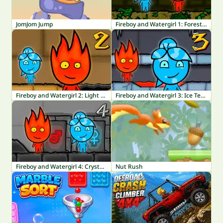
JomJom Jump
Fireboy and Watergirl 1: Forest Temple
Fireboy and Watergirl 2: Light Temple
Fireboy and Watergirl 3: Ice Temple
Fireboy and Watergirl 4: Crystal Temple
Nut Rush