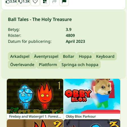
3.5K
1.3K
Ball Tales - The Holy Treasure
Betyg:
3.9
Röster:
4809
Datum för publicering:
April 2023
Arkadspel
Äventyrsspel
Bollar
Hoppa
Keyboard
Överlevande
Plattform
Springa och hoppa
Fireboy and Watergirl 1: Forest Temple
Obby Blox Parkour