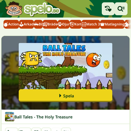
Action
Arkad
Bil
Bräde
Djur
Kort
Match 3
Matlagning
Spela
Ball Tales - The Holy Treasure