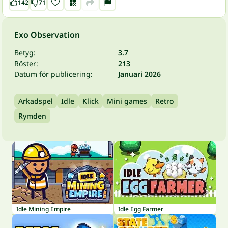
142
71
Exo Observation
Betyg:
3.7
Röster:
213
Datum för publicering:
Januari 2026
Arkadspel
Idle
Klick
Mini games
Retro
Rymden
Idle Mining Empire
Idle Egg Farmer