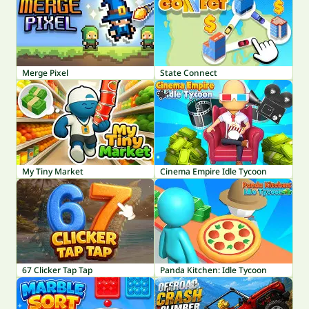
Merge Pixel
State Connect
My Tiny Market
Cinema Empire Idle Tycoon
67 Clicker Tap Tap
Panda Kitchen: Idle Tycoon