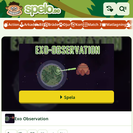
Action
Arkad
Bil
Bräde
Djur
Kort
Match 3
Matlagning
Spela
Exo Observation