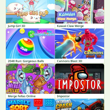
Jump Girl 3D
Kawaii Claw Merge
2048 Run: Gorgeous Balls
Cannons Blast 3D
Merge Fellas Online
Impostor