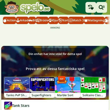
Action
Arkad
Bil
Bräde
Djur
Kort
Match 3
Matlagning
Din enhet har inte stöd för detta spel
Prova ett av dessa fantastiska spel
NY
Tanks PvP Showdown
Superfighters
Marble Sort
Solitaire Classic
Tank Stars