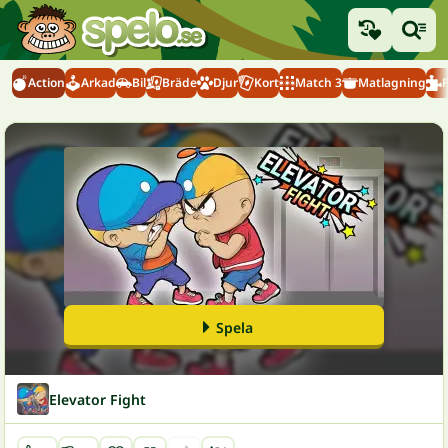
Action
Arkad
Bil
Bräde
Djur
Kort
Match 3
Matlagning
Spela
Elevator Fight