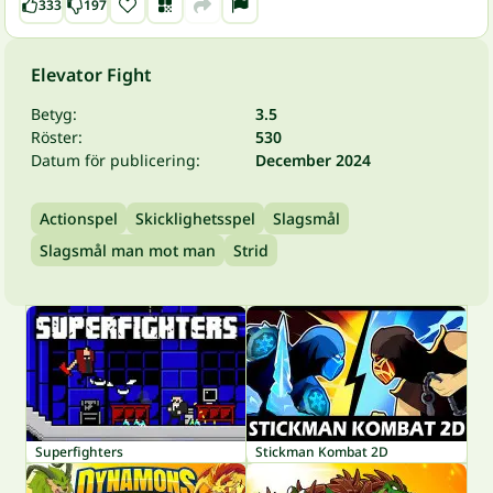
333
197
Elevator Fight
Betyg:
3.5
Röster:
530
Datum för publicering:
December 2024
Actionspel
Skicklighetsspel
Slagsmål
Slagsmål man mot man
Strid
Superfighters
Stickman Kombat 2D