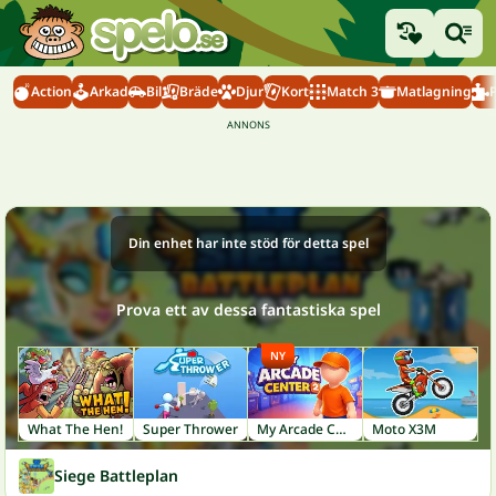
Action
Arkad
Bil
Bräde
Djur
Kort
Match 3
Matlagning
Din enhet har inte stöd för detta spel
Prova ett av dessa fantastiska spel
NY
What The Hen!
Super Thrower
My Arcade Center 2
Moto X3M
Siege Battleplan