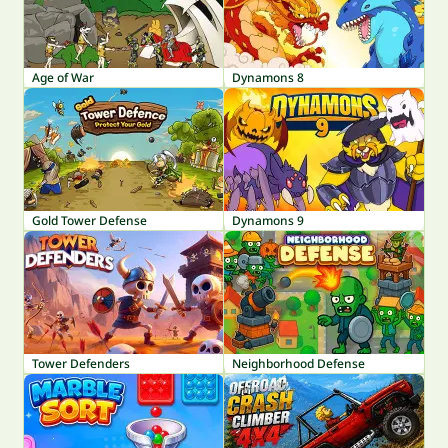
Age of War
Dynamons 8
Gold Tower Defense
Dynamons 9
Tower Defenders
Neighborhood Defense