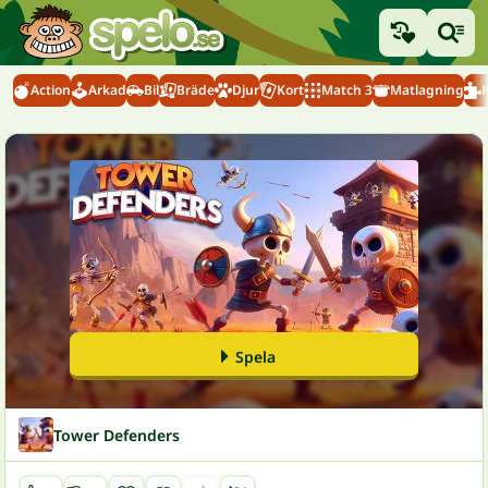
Action
Arkad
Bil
Bräde
Djur
Kort
Match 3
Matlagning
Spela
Tower Defenders