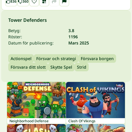
836
360
Tower Defenders
Betyg:
3.8
Röster:
1196
Datum för publicering:
Mars 2025
Actionspel
Försvar och strategi
Försvara borgen
Försvara ditt slott
Skytte Spel
Strid
Neighborhood Defense
Clash Of Vikings