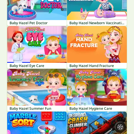
Baby Hazel Pet Doctor
Baby Hazel Newborn Vaccination
Baby Hazel Eye Care
Baby Hazel Hand Fracture
Baby Hazel Summer Fun
Baby Hazel Hygiene Care