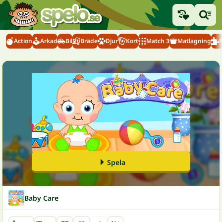
Action
Arkad
Bil
Bräde
Djur
Kort
Match 3
Matlagning
Spela
Baby Care