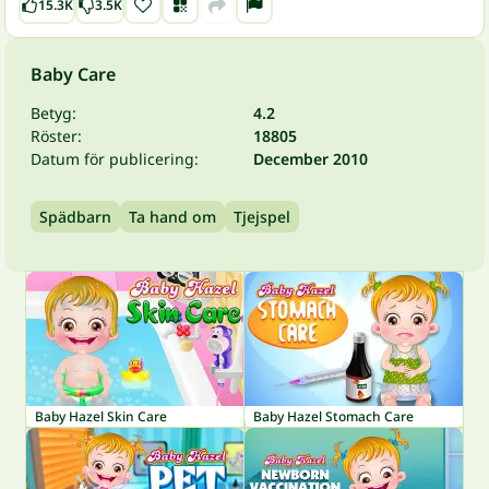
15.3K
3.5K
Baby Care
Betyg:
4.2
Röster:
18805
Datum för publicering:
December 2010
Spädbarn
Ta hand om
Tjejspel
Baby Hazel Skin Care
Baby Hazel Stomach Care