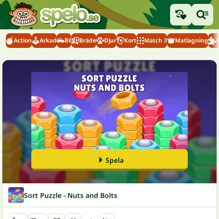
Action
Arkad
Bil
Bräde
Djur
Kort
Match 3
Matlagning
Spela
Sort Puzzle - Nuts and Bolts