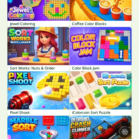
Jewel Coloring
Coffee Color Blocks
Sort Works: Nuts & Order
Color Block Jam
Pixel Shoot
iColorcoin Sort Puzzle