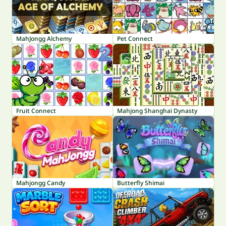
MahJongg Alchemy
Pet Connect
Fruit Connect
Mahjong Shanghai Dynasty
Mahjongg Candy
Butterfly Shimai