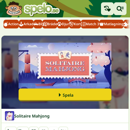
Action
Arkad
Bil
Bräde
Djur
Kort
Match 3
Matlagning
Spela
Solitaire Mahjong