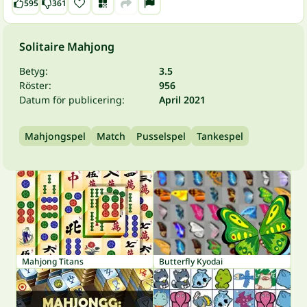
595
361
Solitaire Mahjong
Betyg:
3.5
Röster:
956
Datum för publicering:
April 2021
Mahjongspel
Match
Pusselspel
Tankespel
Mahjong Titans
Butterfly Kyodai