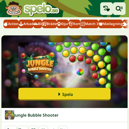
Action
Arkad
Bil
Bräde
Djur
Kort
Match 3
Matlagning
Spela
Jungle Bubble Shooter