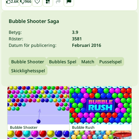
2.6K
966
Bubble Shooter Saga
Betyg:
3.9
Röster:
3581
Datum för publicering:
Februari 2016
Bubble Shooter
Bubbles Spel
Match
Pusselspel
Skicklighetsspel
Bubble Shooter
Bubble Rush