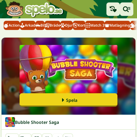
Action
Arkad
Bil
Bräde
Djur
Kort
Match 3
Matlagning
Spela
Bubble Shooter Saga