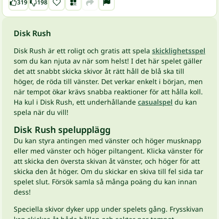
319
198
Disk Rush
Disk Rush är ett roligt och gratis att spela
skicklighetsspel
som du kan njuta av när som helst! I det här spelet gäller
det att snabbt skicka skivor åt rätt håll de blå ska till
höger, de röda till vänster. Det verkar enkelt i början, men
när tempot ökar krävs snabba reaktioner för att hålla koll.
Ha kul i Disk Rush, ett underhållande
casualspel
du kan
spela när du vill!
Disk Rush spelupplägg
Du kan styra antingen med vänster och höger musknapp
eller med vänster och höger piltangent. Klicka vänster för
att skicka den översta skivan åt vänster, och höger för att
skicka den åt höger. Om du skickar en skiva till fel sida tar
spelet slut. Försök samla så många poäng du kan innan
dess!
Speciella skivor dyker upp under spelets gång. Frysskivan