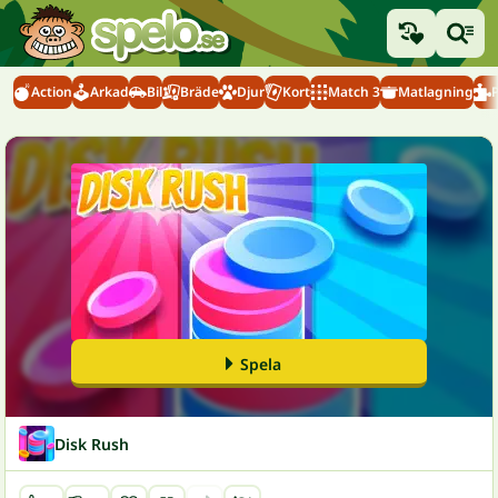
Action
Arkad
Bil
Bräde
Djur
Kort
Match 3
Matlagning
Spela
Disk Rush