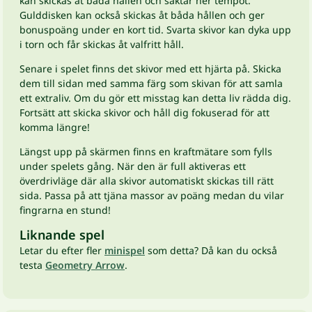
kan skickas åt båda hållen och saktar ner tempot.
Gulddisken kan också skickas åt båda hållen och ger
bonuspoäng under en kort tid. Svarta skivor kan dyka upp
i torn och får skickas åt valfritt håll.
Senare i spelet finns det skivor med ett hjärta på. Skicka
dem till sidan med samma färg som skivan för att samla
ett extraliv. Om du gör ett misstag kan detta liv rädda dig.
Fortsätt att skicka skivor och håll dig fokuserad för att
komma längre!
Längst upp på skärmen finns en kraftmätare som fylls
under spelets gång. När den är full aktiveras ett
överdrivläge där alla skivor automatiskt skickas till rätt
sida. Passa på att tjäna massor av poäng medan du vilar
fingrarna en stund!
Liknande spel
Letar du efter fler
minispel
som detta? Då kan du också
testa
Geometry Arrow
.