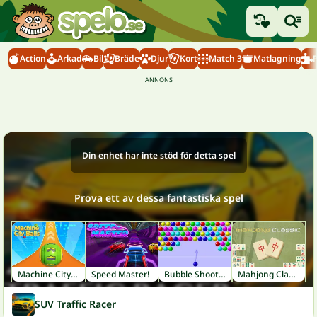
Action
Arkad
Bil
Bräde
Djur
Kort
Match 3
Matlagning
Din enhet har inte stöd för detta spel
Prova ett av dessa fantastiska spel
Machine City Balls
Speed Master!
Bubble Shooter
Mahjong Classic
SUV Traffic Racer