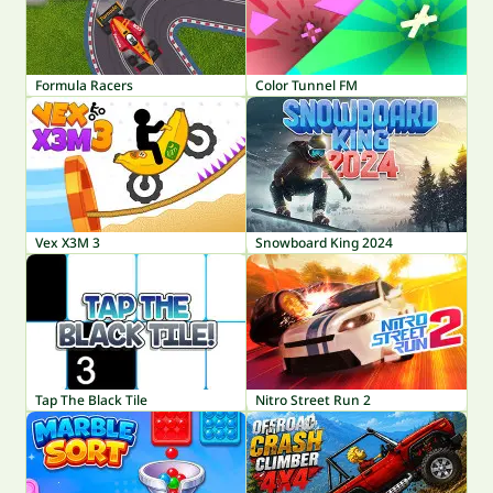
Formula Racers
Color Tunnel FM
Vex X3M 3
Snowboard King 2024
Tap The Black Tile
Nitro Street Run 2