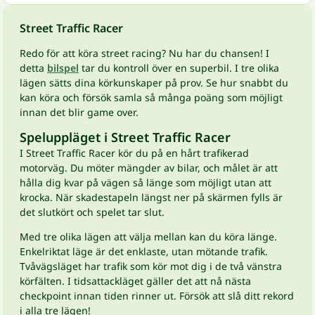
Street Traffic Racer
Redo för att köra street racing? Nu har du chansen! I
detta
bilspel
tar du kontroll över en superbil. I tre olika
lägen sätts dina körkunskaper på prov. Se hur snabbt du
kan köra och försök samla så många poäng som möjligt
innan det blir game over.
Speluppläget i Street Traffic Racer
I Street Traffic Racer kör du på en hårt trafikerad
motorväg. Du möter mängder av bilar, och målet är att
hålla dig kvar på vägen så länge som möjligt utan att
krocka. När skadestapeln längst ner på skärmen fylls är
det slutkört och spelet tar slut.
Med tre olika lägen att välja mellan kan du köra länge.
Enkelriktat läge är det enklaste, utan mötande trafik.
Tvåvägsläget har trafik som kör mot dig i de två vänstra
körfälten. I tidsattackläget gäller det att nå nästa
checkpoint innan tiden rinner ut. Försök att slå ditt rekord
i alla tre lägen!