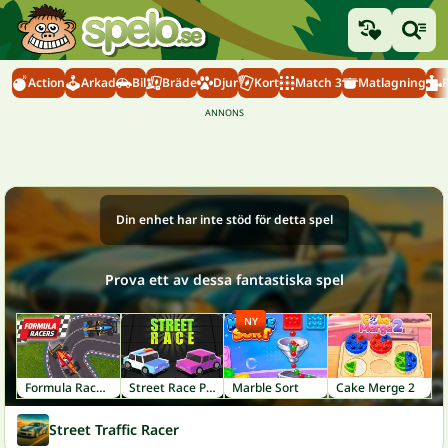
Action
Arkad
Bil
Bräde
Djur
Kort
Match 3
Matlagning
Din enhet har inte stöd för detta spel
Prova ett av dessa fantastiska spel
NY
Formula Racers
Street Race Police
Marble Sort
Cake Merge 2
Street Traffic Racer