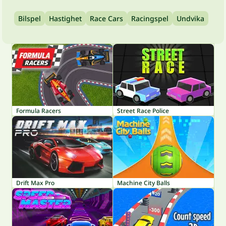
Bilspel
Hastighet
Race Cars
Racingspel
Undvika
Formula Racers
Street Race Police
Drift Max Pro
Machine City Balls