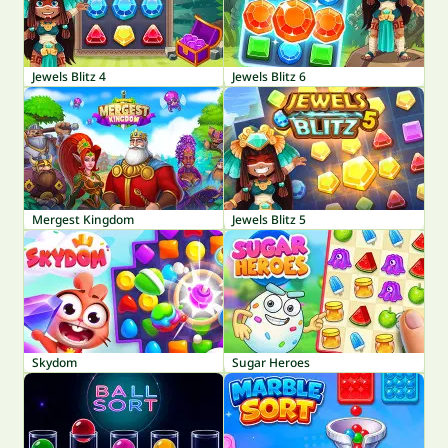
Jewels Blitz 4
Jewels Blitz 6
Mergest Kingdom
Jewels Blitz 5
Skydom
Sugar Heroes