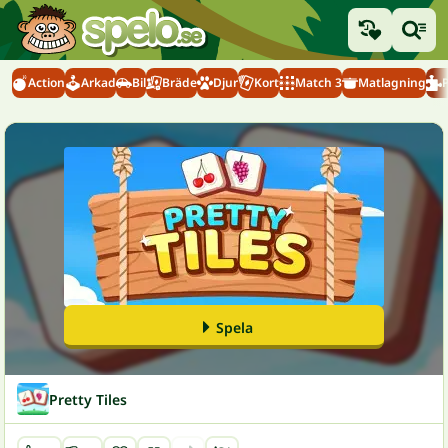
Action
Arkad
Bil
Bräde
Djur
Kort
Match 3
Matlagning
Spela
Pretty Tiles