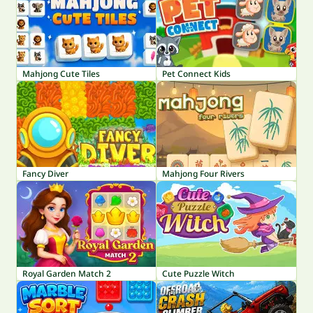
Mahjong Cute Tiles
Pet Connect Kids
Fancy Diver
Mahjong Four Rivers
Royal Garden Match 2
Cute Puzzle Witch