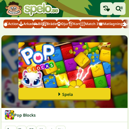
Action
Arkad
Bil
Bräde
Djur
Kort
Match 3
Matlagning
Spela
Pop Blocks