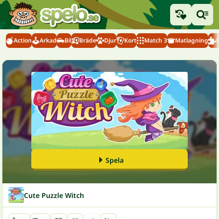
Action
Arkad
Bil
Bräde
Djur
Kort
Match 3
Matlagning
Spela
Cute Puzzle Witch