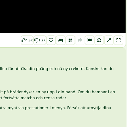
1.8K
1.2K
tällen för att öka din poäng och nå nya rekord. Kanske kan du
 bit på brädet dyker en ny upp i din hand. Om du hamnar i en
t fortsätta matcha och rensa rader.
tra mynt via prestationer i menyn. Försök att utnyttja dina