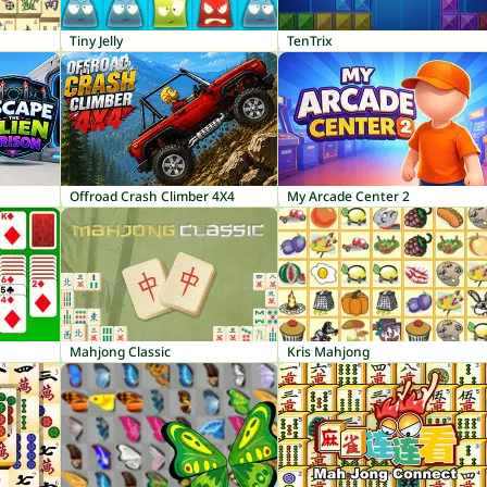
Tiny Jelly
TenTrix
Offroad Crash Climber 4X4
My Arcade Center 2
Mahjong Classic
Kris Mahjong