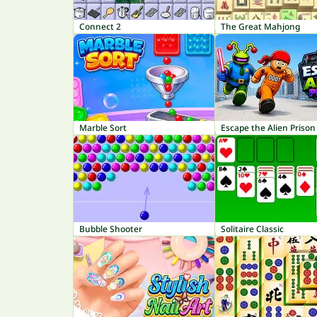
Connect 2
The Great Mahjong
Marble Sort
Escape the Alien Prison
Bubble Shooter
Solitaire Classic