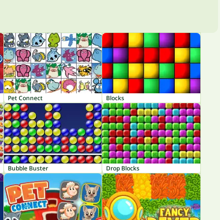
Pet Connect
Blocks
Bubble Buster
Drop Blocks