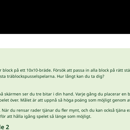
 block på ett 10x10-bräde. Försök att passa in alla block på rätt s
ästa träblockspusselspelarna. Hur långt kan du ta dig?
på skärmen ser du tre bitar i din hand. Varje gång du placerar en
spelet över. Målet är att uppnå så höga poäng som möjligt genom at
 När du rensar rader tjänar du fler mynt, och du kan också tjäna ex
ör att hålla igång spelet så länge som möjligt.
e 2