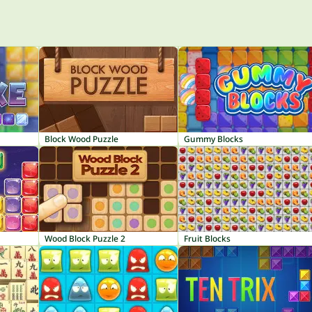
Block Wood Puzzle
Gummy Blocks
Wood Block Puzzle 2
Fruit Blocks