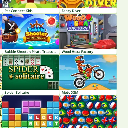
Pet Connect Kids
Fancy Diver
Bubble Shooter: Pirate Treasures
Wood Hexa Factory
Spider Solitaire
Moto X3M