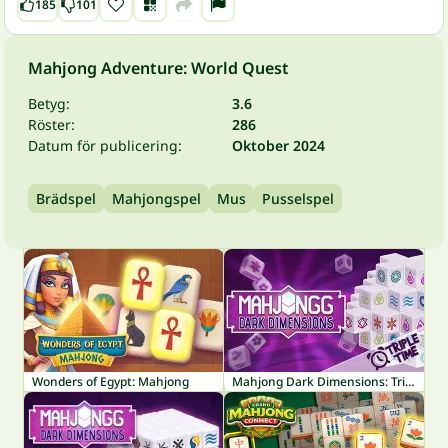
185
101
Mahjong Adventure: World Quest
Betyg:
3.6
Röster:
286
Datum för publicering:
Oktober 2024
Brädspel
Mahjongspel
Mus
Pusselspel
Wonders of Egypt: Mahjong
Mahjong Dark Dimensions: Triple Time