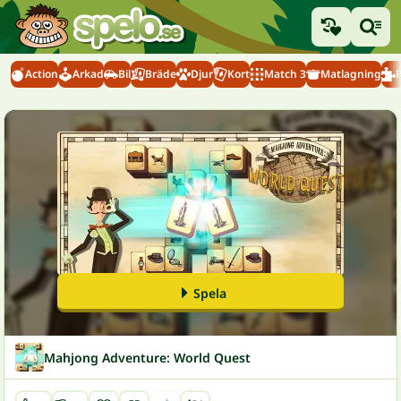
Action
Arkad
Bil
Bräde
Djur
Kort
Match 3
Matlagning
Spela
Mahjong Adventure: World Quest