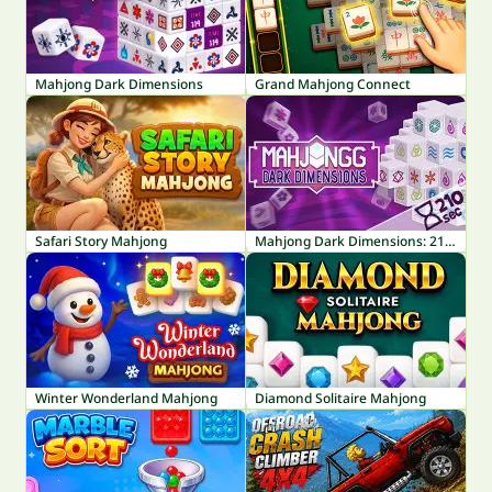
Mahjong Dark Dimensions
Grand Mahjong Connect
Safari Story Mahjong
Mahjong Dark Dimensions: 210 seconds
Winter Wonderland Mahjong
Diamond Solitaire Mahjong