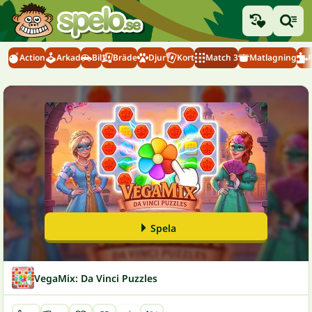
Action
Arkad
Bil
Bräde
Djur
Kort
Match 3
Matlagning
Spela
VegaMix: Da Vinci Puzzles