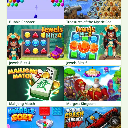
Bubble Shooter
Treasures of the Mystic Sea
Jewels Blitz 4
Jewels Blitz 6
Mahjong Match
Mergest Kingdom