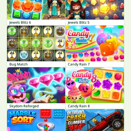
Jewels Blitz 6
Jewels Blitz 5
Bug Match
Candy Rain 7
Skydom Reforged
Candy Rain 8