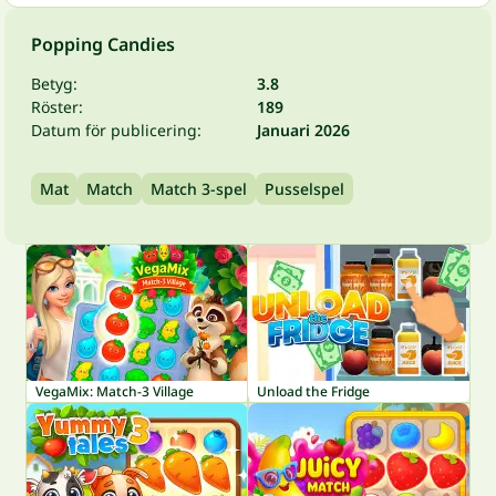
Popping Candies
Betyg:
3.8
Röster:
189
Datum för publicering:
Januari 2026
Mat
Match
Match 3-spel
Pusselspel
VegaMix: Match-3 Village
Unload the Fridge