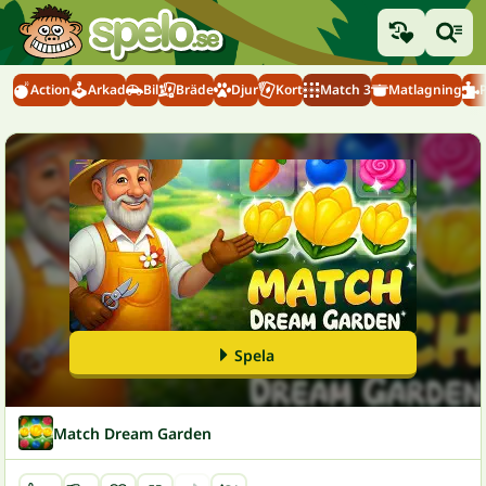
Action
Arkad
Bil
Bräde
Djur
Kort
Match 3
Matlagning
Spela
Match Dream Garden