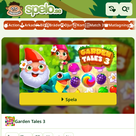
Action
Arkad
Bil
Bräde
Djur
Kort
Match 3
Matlagning
Spela
Garden Tales 3