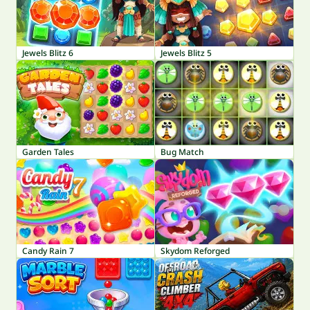
Jewels Blitz 6
Jewels Blitz 5
Garden Tales
Bug Match
Candy Rain 7
Skydom Reforged