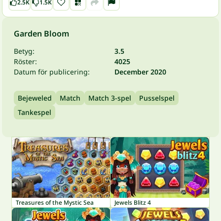
2.5K
1.5K
Garden Bloom
Betyg:
3.5
Röster:
4025
Datum för publicering:
December 2020
Bejeweled
Match
Match 3-spel
Pusselspel
Tankespel
Treasures of the Mystic Sea
Jewels Blitz 4