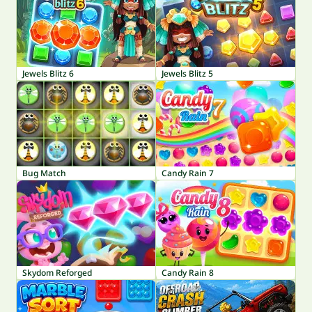
Jewels Blitz 6
Jewels Blitz 5
Bug Match
Candy Rain 7
Skydom Reforged
Candy Rain 8