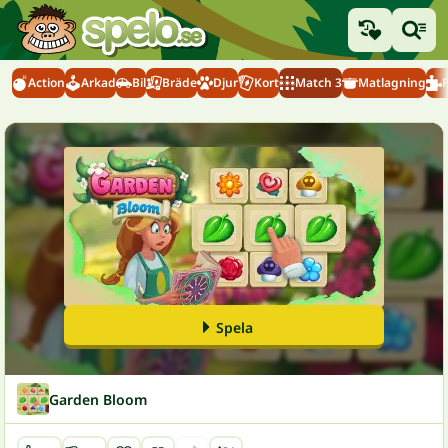
Action
Arkad
Bil
Bräde
Djur
Kort
Match 3
Matlagning
Spela
Garden Bloom